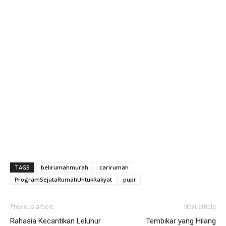
TAGS
belirumahmurah
carirumah
ProgramSejutaRumahUntukRakyat
pupr
Previous article
Next article
Rahasia Kecantikan Leluhur
Tembikar yang Hilang