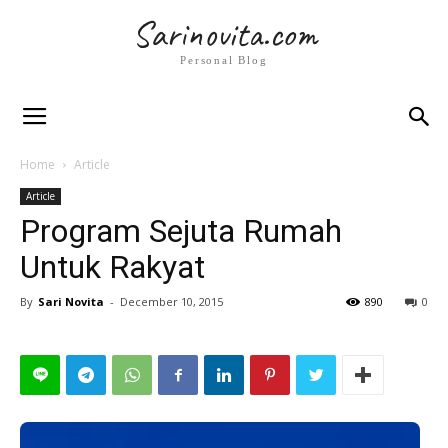
Sarinovita.com
Personal Blog
Home
Article
Article
Program Sejuta Rumah
Untuk Rakyat
By
Sari Novita
-
December 10, 2015
890
0