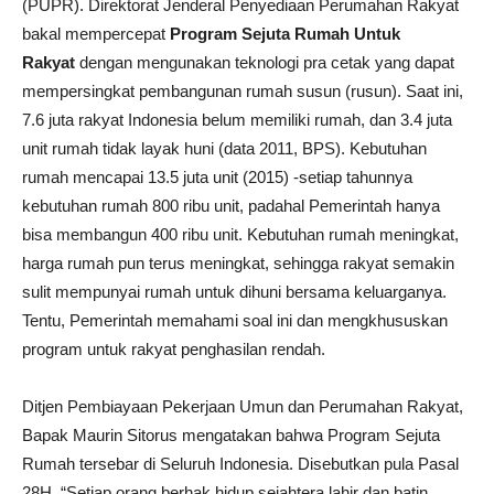
(PUPR). Direktorat Jenderal Penyediaan Perumahan Rakyat
bakal mempercepat
Program Sejuta Rumah Untuk
Rakyat
dengan mengunakan teknologi pra cetak yang dapat
mempersingkat pembangunan rumah susun (rusun). Saat ini,
7.6 juta rakyat Indonesia belum memiliki rumah, dan 3.4 juta
unit rumah tidak layak huni (data 2011, BPS). Kebutuhan
rumah mencapai 13.5 juta unit (2015) -setiap tahunnya
kebutuhan rumah 800 ribu unit, padahal Pemerintah hanya
bisa membangun 400 ribu unit. Kebutuhan rumah meningkat,
harga rumah pun terus meningkat, sehingga rakyat semakin
sulit mempunyai rumah untuk dihuni bersama keluarganya.
Tentu, Pemerintah memahami soal ini dan mengkhususkan
program untuk rakyat penghasilan rendah.
Ditjen Pembiayaan Pekerjaan Umun dan Perumahan Rakyat,
Bapak Maurin Sitorus mengatakan bahwa Program Sejuta
Rumah tersebar di Seluruh Indonesia. Disebutkan pula Pasal
28H, “Setiap orang berhak hidup sejahtera lahir dan batin,