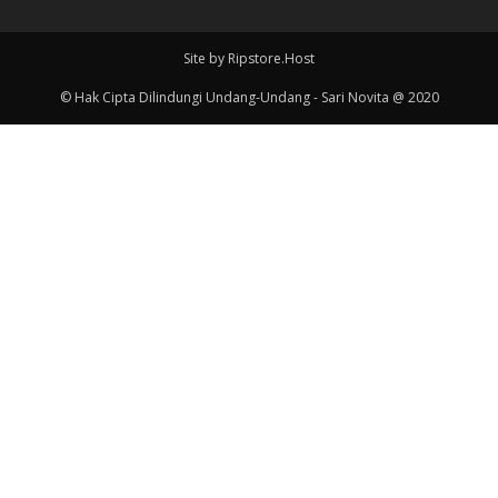
Site by Ripstore.Host
© Hak Cipta Dilindungi Undang-Undang - Sari Novita @ 2020