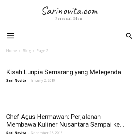
Sarinovita.com
Personal Blog
Home
Blog
Page 2
Kisah Lunpia Semarang yang Melegenda
Sari Novita
-
January 2, 2019
Chef Agus Hermawan: Perjalanan
Membawa Kuliner Nusantara Sampai ke...
Sari Novita
-
December 25, 2018