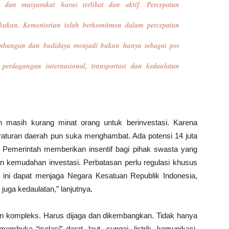
 dan masyarakat harus terlibat dan aktif. Percepatan
kukan. Kementerian telah berkomitmen dalam percepatan
mbangan dan budidaya menjadi bukan hanya sebagai pos
 perdagangan internasional, transportasi dan kedaulatan
n masih kurang minat orang untuk berinvestasi. Karena
raturan daerah pun suka menghambat. Ada potensi 14 juta
 Pemerintah memberikan insentif bagi pihak swasta yang
n kemudahan investasi. Perbatasan perlu regulasi khusus
 ini dapat menjaga Negara Kesatuan Republik Indonesia,
uga kedaulatan,” lanjutnya.
n kompleks. Harus dijaga dan dikembangkan. Tidak hanya
 membuka “isolasi” darat, laut, sungai, listrik, komunikasi,