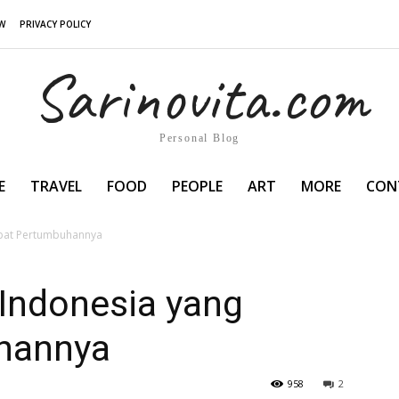
W
PRIVACY POLICY
Sarinovita.com
Personal Blog
E
TRAVEL
FOOD
PEOPLE
ART
MORE
CON
epat Pertumbuhannya
 Indonesia yang
hannya
958
2