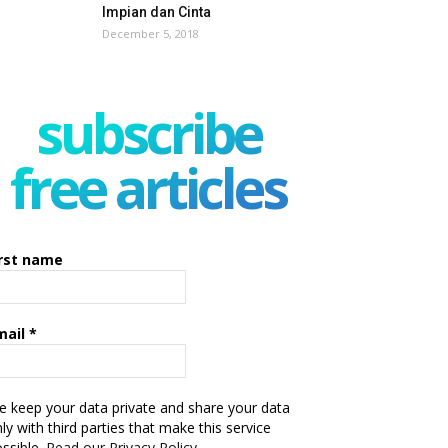
Impian dan Cinta
December 5, 2018
subscribe
free articles
irst name
mail
*
 keep your data private and share your data
ly with third parties that make this service
ssible.
Read our Privacy Policy.