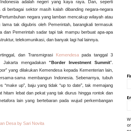
, Indonesia adalah negeri yang kaya raya. Dan, seperti
 di berbagai sektor masih kalah dibanding negara-negara
. Pertumbuhan negara yang lamban mencakup wilayah atau
 lama tak digubris oleh Pemerintah, barangkali termasuk
ta dan Pemerintah sadar tapi tak mampu berbuat apa-apa
ruktur, telekomunikasi, dan banyak lagi hal lainnya.
tinggal, dan Transmigrasi
Kemendesa
pada tanggal 3
a, Jakarta mengadakan
“Border Investment Summit
”.
or” yang dilakukan Kemendesa kepada Kementerian lain,
F
bersama-sama membangun Indonesia. Sebenarnya, tubuh
les “make up”, baju yang tidak “up to date”, tak memajang
ut hitam lebat dan pekat yang tak diurus hingga rontok dan
E
metafora lain yang bertebaran pada wujud perkembangan
We
on
po