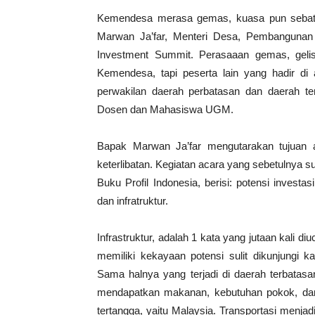
Kemendesa merasa gemas, kuasa pun sebata
Marwan Ja’far, Menteri Desa, Pembangunan 
Investment Summit. Perasaaan gemas, gelisa
Kemendesa, tapi peserta lain yang hadir di 
perwakilan daerah perbatasan dan daerah te
Dosen dan Mahasiswa UGM.
Bapak Marwan Ja’far mengutarakan tujuan 
keterlibatan. Kegiatan acara yang sebetulnya s
Buku Profil Indonesia, berisi: potensi investa
dan infratruktur.
Infrastruktur, adalah 1 kata yang jutaan kali 
memiliki kekayaan potensi sulit dikunjungi 
Sama halnya yang terjadi di daerah terbatas
mendapatkan makanan, kebutuhan pokok, da
tertangga, yaitu Malaysia. Transportasi menjad