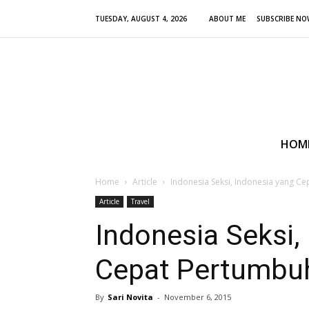
TUESDAY, AUGUST 4, 2026
ABOUT ME
SUBSCRIBE NO
HOM
Home
Article
Indonesia Seksi, Indonesia yang C
Article
Travel
Indonesia Seksi,
Cepat Pertumbu
By
Sari Novita
-
November 6, 2015