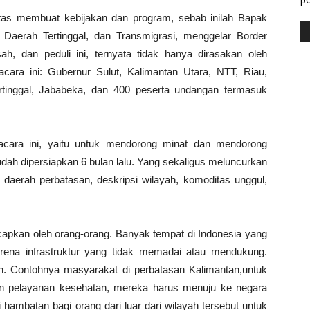
s membuat kebijakan dan program, sebab inilah Bapak
Daerah Tertinggal, dan Transmigrasi, menggelar Border
h, dan peduli ini, ternyata tidak hanya dirasakan oleh
acara ini: Gubernur Sulut, Kalimantan Utara, NTT, Riau,
rtinggal, Jababeka, dan 400 peserta undangan termasuk
acara ini, yaitu untuk mendorong minat dan mendorong
udah dipersiapkan 6 bulan lalu. Yang sekaligus meluncurkan
si daerah perbatasan, deskripsi wilayah, komoditas unggul,
diucapkan oleh orang-orang. Banyak tempat di Indonesia yang
karena infrastruktur yang tidak memadai atau mendukung.
an. Contohnya masyarakat di perbatasan Kalimantan,untuk
n pelayanan kesehatan, mereka harus menuju ke negara
i hambatan bagi orang dari luar dari wilayah tersebut untuk