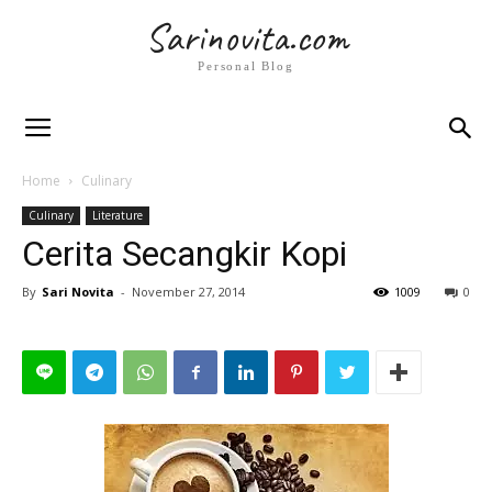
Sarinovita.com
Personal Blog
Home
Culinary
Culinary
Literature
Cerita Secangkir Kopi
By
Sari Novita
-
November 27, 2014
1009
0