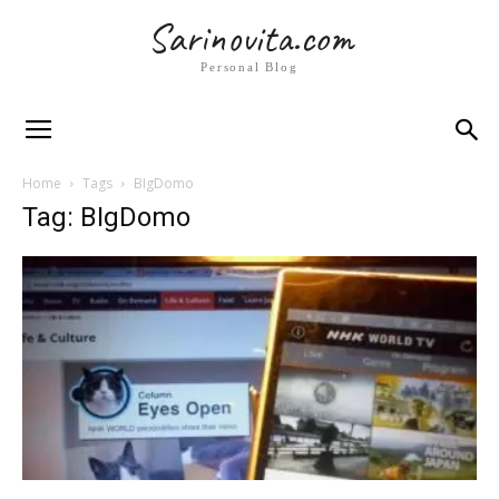
Sarinovita.com
Personal Blog
Home
Tags
BIgDomo
Tag: BIgDomo