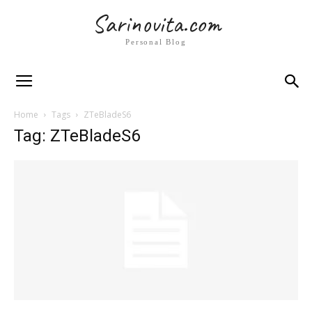
Sarinovita.com
Personal Blog
Home
Tags
ZTeBladeS6
Tag: ZTeBladeS6