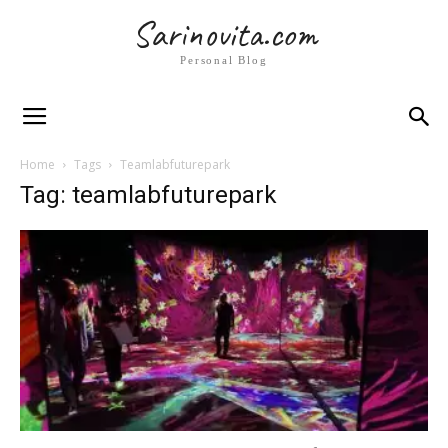
Sarinovita.com
Personal Blog
Home
Tags
Teamlabfuturepark
Tag: teamlabfuturepark