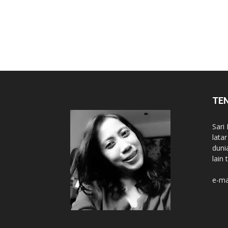
TE
Sari
lata
duni
lain 
e-ma