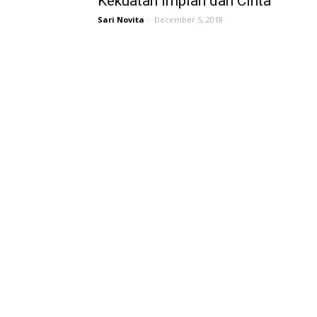
Kekuatan Impian dan Cinta
Sari Novita
-
December 5, 2018