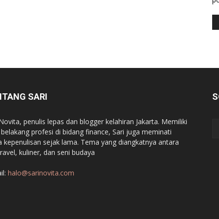
NTANG SARI
S
 Novita, penulis lepas dan blogger kelahiran Jakarta. Memiliki
r belakang profesi di bidang finance, Sari juga meminati
a kepenulisan sejak lama. Tema yang diangkatnya antara
travel, kuliner, dan seni budaya
il:
halo@sarinovita.com