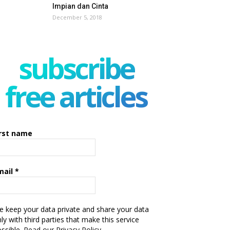
Impian dan Cinta
December 5, 2018
subscribe
free articles
irst name
mail
*
 keep your data private and share your data
ly with third parties that make this service
ssible.
Read our Privacy Policy.