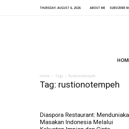
THURSDAY, AUGUST 6, 2026
ABOUT ME
SUBSCRIBE 
HOM
Home
Tags
Rustionotempeh
Tag: rustionotempeh
Diaspora Restaurant: Menduniak
Masakan Indonesia Melalui