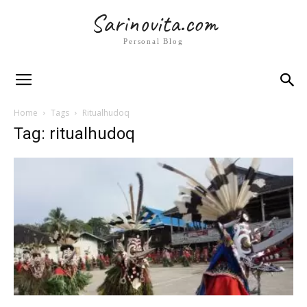
Sarinovita.com
Personal Blog
Home
Tags
Ritualhudoq
Tag: ritualhudoq