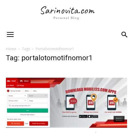
Sarinovita.com
Personal Blog
Home
Tags
Portalotomotifnomor1
Tag: portalotomotifnomor1